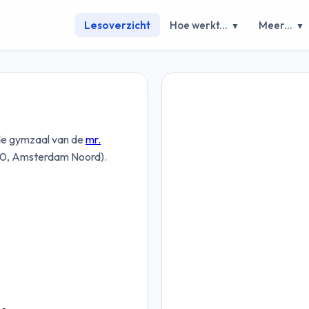
Lesoverzicht
Hoe werkt...
Meer...
▼
▼
 de gymzaal van de
mr.
0, Amsterdam Noord).